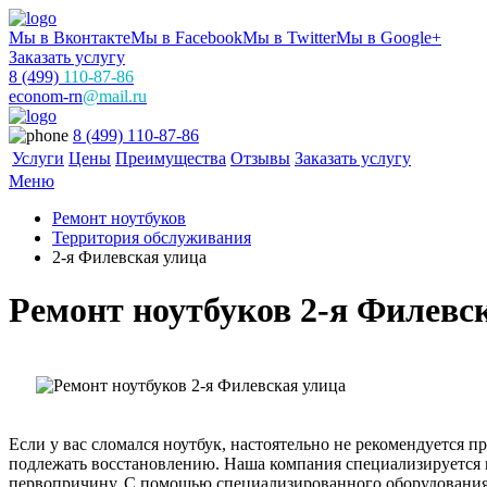
Мы в Вконтакте
Мы в Facebook
Мы в Twitter
Мы в Google+
Заказать услугу
8 (499)
110-87-86
econom-rn
@mail.ru
8 (499) 110-87-86
Услуги
Цены
Преимущества
Отзывы
Заказать услугу
Меню
Ремонт ноутбуков
Территория обслуживания
2-я Филевская улица
Ремонт ноутбуков 2-я Филевс
Если у вас сломался ноутбук, настоятельно не рекомендуется 
подлежать восстановлению. Наша компания специализируется н
первопричину. С помощью специализированного оборудования и