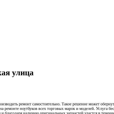
кая улица
производить ремонт самостоятельно. Такое решение может оберну
а ремонте ноутбуков всех торговых марок и моделей. Услуга бе
 благодаря наличию оригинальных запчастей удастся в течение