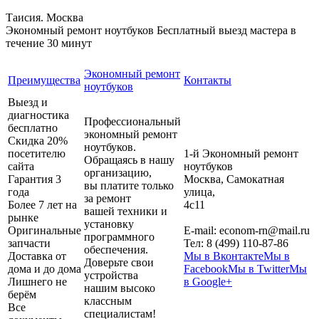
Таисия. Москва
Экономный ремонт ноутбуков
Бесплатный выезд мастера в
течение 30 минут
Экономный ремонт
Преимущества
Контакты
ноутбуков
Выезд и
диагностика
Профессиональный
бесплатно
экономный ремонт
Скидка 20%
ноутбуков.
посетителю
1-й Экономный ремонт
Обращаясь в нашу
сайта
ноутбуков
организацию,
Гарантия 3
Москва
,
Самокатная
вы платите только
года
улица,
за ремонт
Более 7 лет на
4с11
вашей техники и
рынке
установку
Оригинальные
E-mail:
econom-rn@mail.ru
программного
запчасти
Тел:
8 (499) 110-87-86
обеспечения.
Доставка от
Мы в Вконтакте
Мы в
Доверьте свои
дома и до дома
Facebook
Мы в Twitter
Мы
устройства
Лишнего не
в Google+
нашим высоко
берём
классным
Все
специалистам!