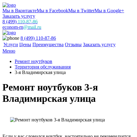
Мы в Вконтакте
Мы в Facebook
Мы в Twitter
Мы в Google+
Заказать услугу
8 (499)
110-87-86
econom-rn
@mail.ru
8 (499) 110-87-86
Услуги
Цены
Преимущества
Отзывы
Заказать услугу
Меню
Ремонт ноутбуков
Территория обслуживания
3-я Владимирская улица
Ремонт ноутбуков 3-я
Владимирская улица
Если у вас сломался ноутбук, настоятельно не рекомендуется