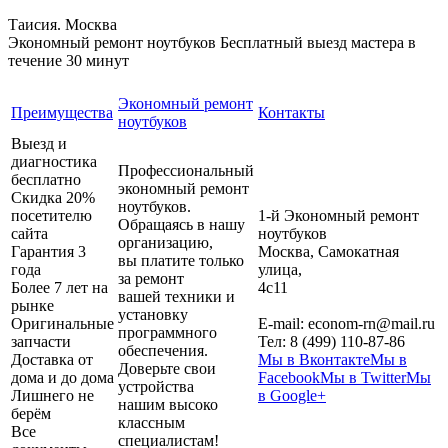
Таисия. Москва
Экономный ремонт ноутбуков
Бесплатный выезд мастера в
течение 30 минут
Экономный ремонт
Преимущества
Контакты
ноутбуков
Выезд и
диагностика
Профессиональный
бесплатно
экономный ремонт
Скидка 20%
ноутбуков.
посетителю
1-й Экономный ремонт
Обращаясь в нашу
сайта
ноутбуков
организацию,
Гарантия 3
Москва
,
Самокатная
вы платите только
года
улица,
за ремонт
Более 7 лет на
4с11
вашей техники и
рынке
установку
Оригинальные
E-mail:
econom-rn@mail.ru
программного
запчасти
Тел:
8 (499) 110-87-86
обеспечения.
Доставка от
Мы в Вконтакте
Мы в
Доверьте свои
дома и до дома
Facebook
Мы в Twitter
Мы
устройства
Лишнего не
в Google+
нашим высоко
берём
классным
Все
специалистам!