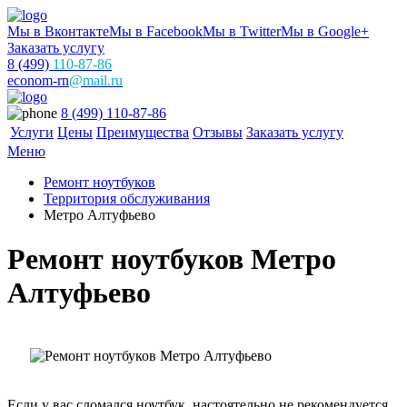
Мы в Вконтакте
Мы в Facebook
Мы в Twitter
Мы в Google+
Заказать услугу
8 (499)
110-87-86
econom-rn
@mail.ru
8 (499) 110-87-86
Услуги
Цены
Преимущества
Отзывы
Заказать услугу
Меню
Ремонт ноутбуков
Территория обслуживания
Метро Алтуфьево
Ремонт ноутбуков Метро
Алтуфьево
Если у вас сломался ноутбук, настоятельно не рекомендуется