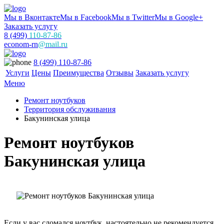
Мы в Вконтакте
Мы в Facebook
Мы в Twitter
Мы в Google+
Заказать услугу
8 (499)
110-87-86
econom-rn
@mail.ru
8 (499) 110-87-86
Услуги
Цены
Преимущества
Отзывы
Заказать услугу
Меню
Ремонт ноутбуков
Территория обслуживания
Бакунинская улица
Ремонт ноутбуков
Бакунинская улица
Если у вас сломался ноутбук, настоятельно не рекомендуется