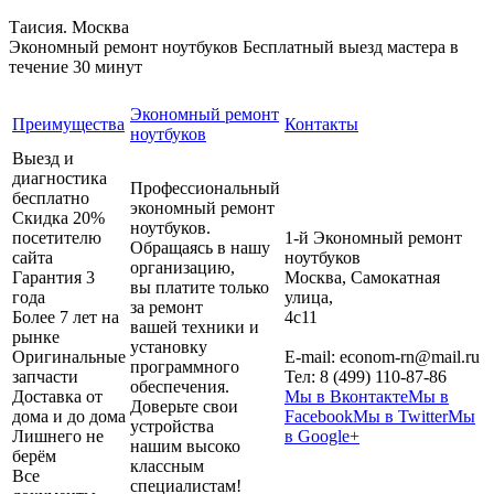
Таисия. Москва
Экономный ремонт ноутбуков
Бесплатный выезд мастера в
течение 30 минут
Экономный ремонт
Преимущества
Контакты
ноутбуков
Выезд и
диагностика
Профессиональный
бесплатно
экономный ремонт
Скидка 20%
ноутбуков.
посетителю
1-й Экономный ремонт
Обращаясь в нашу
сайта
ноутбуков
организацию,
Гарантия 3
Москва
,
Самокатная
вы платите только
года
улица,
за ремонт
Более 7 лет на
4с11
вашей техники и
рынке
установку
Оригинальные
E-mail:
econom-rn@mail.ru
программного
запчасти
Тел:
8 (499) 110-87-86
обеспечения.
Доставка от
Мы в Вконтакте
Мы в
Доверьте свои
дома и до дома
Facebook
Мы в Twitter
Мы
устройства
Лишнего не
в Google+
нашим высоко
берём
классным
Все
специалистам!