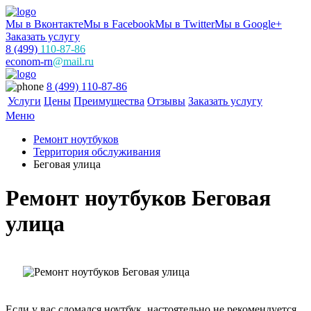
Мы в Вконтакте
Мы в Facebook
Мы в Twitter
Мы в Google+
Заказать услугу
8 (499)
110-87-86
econom-rn
@mail.ru
8 (499) 110-87-86
Услуги
Цены
Преимущества
Отзывы
Заказать услугу
Меню
Ремонт ноутбуков
Территория обслуживания
Беговая улица
Ремонт ноутбуков Беговая
улица
Если у вас сломался ноутбук, настоятельно не рекомендуется