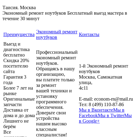
Таисия. Москва
Экономный ремонт ноутбуков
Бесплатный выезд мастера в
течение 30 минут
Экономный ремонт
Преимущества
Контакты
ноутбуков
Выезд и
диагностика
Профессиональный
бесплатно
экономный ремонт
Скидка 20%
ноутбуков.
посетителю
1-й Экономный ремонт
Обращаясь в нашу
сайта
ноутбуков
организацию,
Гарантия 3
Москва
,
Самокатная
вы платите только
года
улица,
за ремонт
Более 7 лет на
4с11
вашей техники и
рынке
установку
Оригинальные
E-mail:
econom-rn@mail.ru
программного
запчасти
Тел:
8 (499) 110-87-86
обеспечения.
Доставка от
Мы в Вконтакте
Мы в
Доверьте свои
дома и до дома
Facebook
Мы в Twitter
Мы
устройства
Лишнего не
в Google+
нашим высоко
берём
классным
Все
специалистам!