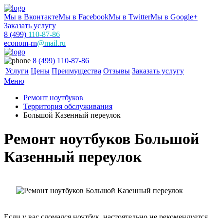
Мы в Вконтакте
Мы в Facebook
Мы в Twitter
Мы в Google+
Заказать услугу
8 (499)
110-87-86
econom-rn
@mail.ru
8 (499) 110-87-86
Услуги
Цены
Преимущества
Отзывы
Заказать услугу
Меню
Ремонт ноутбуков
Территория обслуживания
Большой Казенный переулок
Ремонт ноутбуков Большой
Казенный переулок
Если у вас сломался ноутбук, настоятельно не рекомендуется