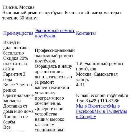
Таисия. Москва
Экономный ремонт ноутбуков
Бесплатный выезд мастера в
течение 30 минут
Экономный ремонт
Преимущества
Контакты
ноутбуков
Выезд и
диагностика
Профессиональный
бесплатно
экономный ремонт
Скидка 20%
ноутбуков.
посетителю
1-й Экономный ремонт
Обращаясь в нашу
сайта
ноутбуков
организацию,
Гарантия 3
Москва
,
Самокатная
вы платите только
года
улица,
за ремонт
Более 7 лет на
4с11
вашей техники и
рынке
установку
Оригинальные
E-mail:
econom-rn@mail.ru
программного
запчасти
Тел:
8 (499) 110-87-86
обеспечения.
Доставка от
Мы в Вконтакте
Мы в
Доверьте свои
дома и до дома
Facebook
Мы в Twitter
Мы
устройства
Лишнего не
в Google+
нашим высоко
берём
классным
Все
специалистам!