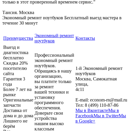
только в этот проверенный временем сервис.”
Таисия. Москва
Экономный ремонт ноутбуков
Бесплатный выезд мастера в
течение 30 минут
Экономный ремонт
Преимущества
Контакты
ноутбуков
Выезд и
диагностика
Профессиональный
бесплатно
экономный ремонт
Скидка 20%
ноутбуков.
посетителю
1-й Экономный ремонт
Обращаясь в нашу
сайта
ноутбуков
организацию,
Гарантия 3
Москва
,
Самокатная
вы платите только
года
улица,
за ремонт
Более 7 лет на
4с11
вашей техники и
рынке
установку
Оригинальные
E-mail:
econom-rn@mail.ru
программного
запчасти
Тел:
8 (499) 110-87-86
обеспечения.
Доставка от
Мы в Вконтакте
Мы в
Доверьте свои
дома и до дома
Facebook
Мы в Twitter
Мы
устройства
Лишнего не
в Google+
нашим высоко
берём
классным