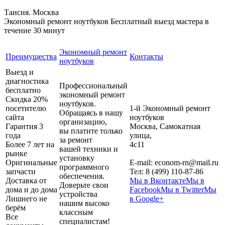
Таисия. Москва
Экономный ремонт ноутбуков
Бесплатный выезд мастера в
течение 30 минут
Экономный ремонт
Преимущества
Контакты
ноутбуков
Выезд и
диагностика
Профессиональный
бесплатно
экономный ремонт
Скидка 20%
ноутбуков.
посетителю
1-й Экономный ремонт
Обращаясь в нашу
сайта
ноутбуков
организацию,
Гарантия 3
Москва
,
Самокатная
вы платите только
года
улица,
за ремонт
Более 7 лет на
4с11
вашей техники и
рынке
установку
Оригинальные
E-mail:
econom-rn@mail.ru
программного
запчасти
Тел:
8 (499) 110-87-86
обеспечения.
Доставка от
Мы в Вконтакте
Мы в
Доверьте свои
дома и до дома
Facebook
Мы в Twitter
Мы
устройства
Лишнего не
в Google+
нашим высоко
берём
классным
Все
специалистам!