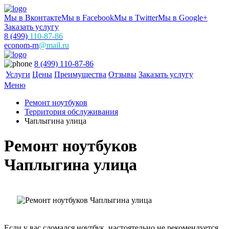
Мы в Вконтакте
Мы в Facebook
Мы в Twitter
Мы в Google+
Заказать услугу
8 (499)
110-87-86
econom-rn
@mail.ru
8 (499) 110-87-86
Услуги
Цены
Преимущества
Отзывы
Заказать услугу
Меню
Ремонт ноутбуков
Территория обслуживания
Чаплыгина улица
Ремонт ноутбуков
Чаплыгина улица
Если у вас сломался ноутбук, настоятельно не рекомендуется