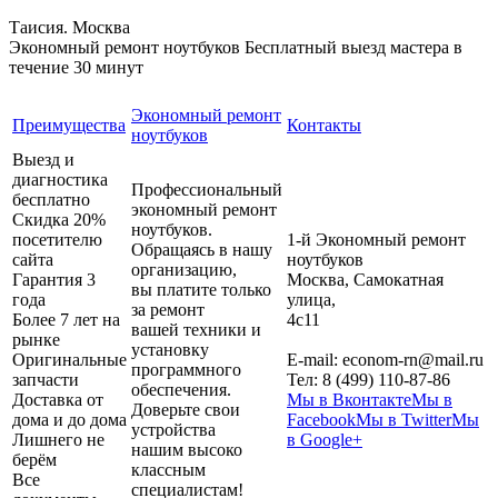
Таисия. Москва
Экономный ремонт ноутбуков
Бесплатный выезд мастера в
течение 30 минут
Экономный ремонт
Преимущества
Контакты
ноутбуков
Выезд и
диагностика
Профессиональный
бесплатно
экономный ремонт
Скидка 20%
ноутбуков.
посетителю
1-й Экономный ремонт
Обращаясь в нашу
сайта
ноутбуков
организацию,
Гарантия 3
Москва
,
Самокатная
вы платите только
года
улица,
за ремонт
Более 7 лет на
4с11
вашей техники и
рынке
установку
Оригинальные
E-mail:
econom-rn@mail.ru
программного
запчасти
Тел:
8 (499) 110-87-86
обеспечения.
Доставка от
Мы в Вконтакте
Мы в
Доверьте свои
дома и до дома
Facebook
Мы в Twitter
Мы
устройства
Лишнего не
в Google+
нашим высоко
берём
классным
Все
специалистам!