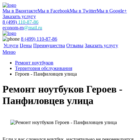
Мы в Вконтакте
Мы в Facebook
Мы в Twitter
Мы в Google+
Заказать услугу
8 (499)
110-87-86
econom-rn
@mail.ru
8 (499) 110-87-86
Услуги
Цены
Преимущества
Отзывы
Заказать услугу
Меню
Ремонт ноутбуков
Территория обслуживания
Героев - Панфиловцев улица
Ремонт ноутбуков Героев -
Панфиловцев улица
Если у вас сломался ноутбук, настоятельно не рекомендуется