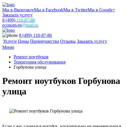
Мы в Вконтакте
Мы в Facebook
Мы в Twitter
Мы в Google+
Заказать услугу
8 (499)
110-87-86
econom-rn
@mail.ru
8 (499) 110-87-86
Услуги
Цены
Преимущества
Отзывы
Заказать услугу
Меню
Ремонт ноутбуков
Территория обслуживания
Горбунова улица
Ремонт ноутбуков Горбунова
улица
Если у вас сломался ноутбук, настоятельно не рекомендуется