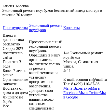
Таисия. Москва
Экономный ремонт ноутбуков
Бесплатный выезд мастера в
течение 30 минут
Экономный ремонт
Преимущества
Контакты
ноутбуков
Выезд и
диагностика
Профессиональный
бесплатно
экономный ремонт
Скидка 20%
ноутбуков.
посетителю
1-й Экономный ремонт
Обращаясь в нашу
сайта
ноутбуков
организацию,
Гарантия 3
Москва
,
Самокатная
вы платите только
года
улица,
за ремонт
Более 7 лет на
4с11
вашей техники и
рынке
установку
Оригинальные
E-mail:
econom-rn@mail.ru
программного
запчасти
Тел:
8 (499) 110-87-86
обеспечения.
Доставка от
Мы в Вконтакте
Мы в
Доверьте свои
дома и до дома
Facebook
Мы в Twitter
Мы
устройства
Лишнего не
в Google+
нашим высоко
берём
классным
Все
специалистам!