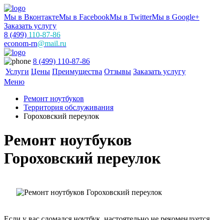
Мы в Вконтакте
Мы в Facebook
Мы в Twitter
Мы в Google+
Заказать услугу
8 (499)
110-87-86
econom-rn
@mail.ru
8 (499) 110-87-86
Услуги
Цены
Преимущества
Отзывы
Заказать услугу
Меню
Ремонт ноутбуков
Территория обслуживания
Гороховский переулок
Ремонт ноутбуков
Гороховский переулок
Если у вас сломался ноутбук, настоятельно не рекомендуется