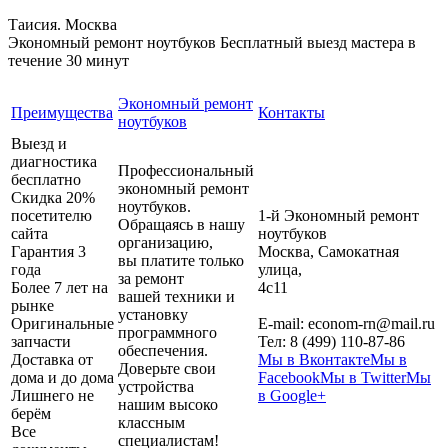
Таисия. Москва
Экономный ремонт ноутбуков
Бесплатный выезд мастера в
течение 30 минут
Экономный ремонт
Преимущества
Контакты
ноутбуков
Выезд и
диагностика
Профессиональный
бесплатно
экономный ремонт
Скидка 20%
ноутбуков.
посетителю
1-й Экономный ремонт
Обращаясь в нашу
сайта
ноутбуков
организацию,
Гарантия 3
Москва
,
Самокатная
вы платите только
года
улица,
за ремонт
Более 7 лет на
4с11
вашей техники и
рынке
установку
Оригинальные
E-mail:
econom-rn@mail.ru
программного
запчасти
Тел:
8 (499) 110-87-86
обеспечения.
Доставка от
Мы в Вконтакте
Мы в
Доверьте свои
дома и до дома
Facebook
Мы в Twitter
Мы
устройства
Лишнего не
в Google+
нашим высоко
берём
классным
Все
специалистам!