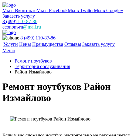
Мы в Вконтакте
Мы в Facebook
Мы в Twitter
Мы в Google+
Заказать услугу
8 (499)
110-87-86
econom-rn
@mail.ru
8 (499) 110-87-86
Услуги
Цены
Преимущества
Отзывы
Заказать услугу
Меню
Ремонт ноутбуков
Территория обслуживания
Район Измайлово
Ремонт ноутбуков Район
Измайлово
Если у вас сломался ноутбук, настоятельно не рекомендуется