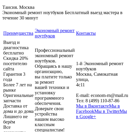
Таисия. Москва
Экономный ремонт ноутбуков
Бесплатный выезд мастера в
течение 30 минут
Экономный ремонт
Преимущества
Контакты
ноутбуков
Выезд и
диагностика
Профессиональный
бесплатно
экономный ремонт
Скидка 20%
ноутбуков.
посетителю
1-й Экономный ремонт
Обращаясь в нашу
сайта
ноутбуков
организацию,
Гарантия 3
Москва
,
Самокатная
вы платите только
года
улица,
за ремонт
Более 7 лет на
4с11
вашей техники и
рынке
установку
Оригинальные
E-mail:
econom-rn@mail.ru
программного
запчасти
Тел:
8 (499) 110-87-86
обеспечения.
Доставка от
Мы в Вконтакте
Мы в
Доверьте свои
дома и до дома
Facebook
Мы в Twitter
Мы
устройства
Лишнего не
в Google+
нашим высоко
берём
классным
Все
специалистам!