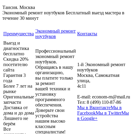
Таисия. Москва
Экономный ремонт ноутбуков
Бесплатный выезд мастера в
течение 30 минут
Экономный ремонт
Преимущества
Контакты
ноутбуков
Выезд и
диагностика
Профессиональный
бесплатно
экономный ремонт
Скидка 20%
ноутбуков.
посетителю
1-й Экономный ремонт
Обращаясь в нашу
сайта
ноутбуков
организацию,
Гарантия 3
Москва
,
Самокатная
вы платите только
года
улица,
за ремонт
Более 7 лет на
4с11
вашей техники и
рынке
установку
Оригинальные
E-mail:
econom-rn@mail.ru
программного
запчасти
Тел:
8 (499) 110-87-86
обеспечения.
Доставка от
Мы в Вконтакте
Мы в
Доверьте свои
дома и до дома
Facebook
Мы в Twitter
Мы
устройства
Лишнего не
в Google+
нашим высоко
берём
классным
Все
специалистам!