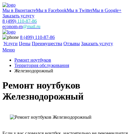
Мы в Вконтакте
Мы в Facebook
Мы в Twitter
Мы в Google+
Заказать услугу
8 (499)
110-87-86
econom-rn
@mail.ru
8 (499) 110-87-86
Услуги
Цены
Преимущества
Отзывы
Заказать услугу
Меню
Ремонт ноутбуков
Территория обслуживания
Железнодорожный
Ремонт ноутбуков
Железнодорожный
Если у вас сломался ноутбук, настоятельно не рекомендуется