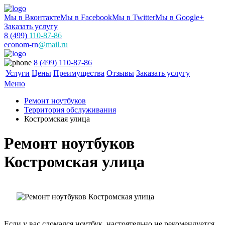
Мы в Вконтакте
Мы в Facebook
Мы в Twitter
Мы в Google+
Заказать услугу
8 (499)
110-87-86
econom-rn
@mail.ru
8 (499) 110-87-86
Услуги
Цены
Преимущества
Отзывы
Заказать услугу
Меню
Ремонт ноутбуков
Территория обслуживания
Костромская улица
Ремонт ноутбуков
Костромская улица
Если у вас сломался ноутбук, настоятельно не рекомендуется