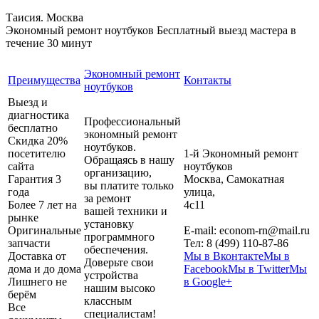
Таисия. Москва
Экономный ремонт ноутбуков
Бесплатный выезд мастера в
течение 30 минут
Экономный ремонт
Преимущества
Контакты
ноутбуков
Выезд и
диагностика
Профессиональный
бесплатно
экономный ремонт
Скидка 20%
ноутбуков.
посетителю
1-й Экономный ремонт
Обращаясь в нашу
сайта
ноутбуков
организацию,
Гарантия 3
Москва
,
Самокатная
вы платите только
года
улица,
за ремонт
Более 7 лет на
4с11
вашей техники и
рынке
установку
Оригинальные
E-mail:
econom-rn@mail.ru
программного
запчасти
Тел:
8 (499) 110-87-86
обеспечения.
Доставка от
Мы в Вконтакте
Мы в
Доверьте свои
дома и до дома
Facebook
Мы в Twitter
Мы
устройства
Лишнего не
в Google+
нашим высоко
берём
классным
Все
специалистам!