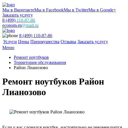
Мы в Вконтакте
Мы в Facebook
Мы в Twitter
Мы в Google+
Заказать услугу
8 (499)
110-87-86
econom-rn
@mail.ru
8 (499) 110-87-86
Услуги
Цены
Преимущества
Отзывы
Заказать услугу
Меню
Ремонт ноутбуков
Территория обслуживания
Район Лианозово
Ремонт ноутбуков Район
Лианозово
Если у вас сломался ноутбук, настоятельно не рекомендуется