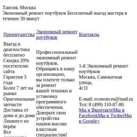
Таисия. Москва
Экономный ремонт ноутбуков
Бесплатный выезд мастера в
течение 30 минут
Экономный ремонт
Преимущества
Контакты
ноутбуков
Выезд и
диагностика
Профессиональный
бесплатно
экономный ремонт
Скидка 20%
ноутбуков.
посетителю
1-й Экономный ремонт
Обращаясь в нашу
сайта
ноутбуков
организацию,
Гарантия 3
Москва
,
Самокатная
вы платите только
года
улица,
за ремонт
Более 7 лет на
4с11
вашей техники и
рынке
установку
Оригинальные
E-mail:
econom-rn@mail.ru
программного
запчасти
Тел:
8 (499) 110-87-86
обеспечения.
Доставка от
Мы в Вконтакте
Мы в
Доверьте свои
дома и до дома
Facebook
Мы в Twitter
Мы
устройства
Лишнего не
в Google+
нашим высоко
берём
классным
Все
специалистам!