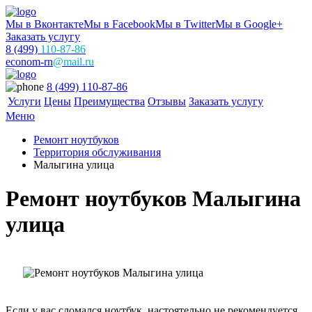
Мы в Вконтакте
Мы в Facebook
Мы в Twitter
Мы в Google+
Заказать услугу
8 (499)
110-87-86
econom-rn
@mail.ru
8 (499) 110-87-86
Услуги
Цены
Преимущества
Отзывы
Заказать услугу
Меню
Ремонт ноутбуков
Территория обслуживания
Малыгина улица
Ремонт ноутбуков Малыгина
улица
Если у вас сломался ноутбук, настоятельно не рекомендуется