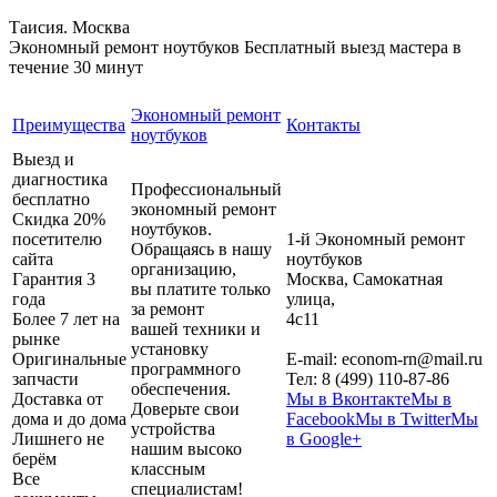
Таисия. Москва
Экономный ремонт ноутбуков
Бесплатный выезд мастера в
течение 30 минут
Экономный ремонт
Преимущества
Контакты
ноутбуков
Выезд и
диагностика
Профессиональный
бесплатно
экономный ремонт
Скидка 20%
ноутбуков.
посетителю
1-й Экономный ремонт
Обращаясь в нашу
сайта
ноутбуков
организацию,
Гарантия 3
Москва
,
Самокатная
вы платите только
года
улица,
за ремонт
Более 7 лет на
4с11
вашей техники и
рынке
установку
Оригинальные
E-mail:
econom-rn@mail.ru
программного
запчасти
Тел:
8 (499) 110-87-86
обеспечения.
Доставка от
Мы в Вконтакте
Мы в
Доверьте свои
дома и до дома
Facebook
Мы в Twitter
Мы
устройства
Лишнего не
в Google+
нашим высоко
берём
классным
Все
специалистам!