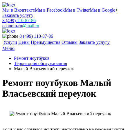
Мы в Вконтакте
Мы в Facebook
Мы в Twitter
Мы в Google+
Заказать услугу
8 (499)
110-87-86
econom-rn
@mail.ru
8 (499) 110-87-86
Услуги
Цены
Преимущества
Отзывы
Заказать услугу
Меню
Ремонт ноутбуков
Территория обслуживания
Малый Власьевский переулок
Ремонт ноутбуков Малый
Власьевский переулок
Если у вас сломался ноутбук, настоятельно не рекомендуется