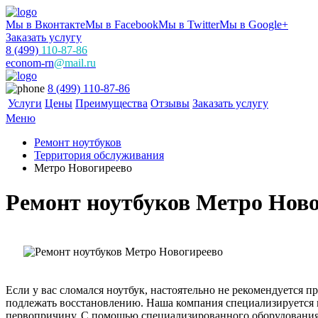
Мы в Вконтакте
Мы в Facebook
Мы в Twitter
Мы в Google+
Заказать услугу
8 (499)
110-87-86
econom-rn
@mail.ru
8 (499) 110-87-86
Услуги
Цены
Преимущества
Отзывы
Заказать услугу
Меню
Ремонт ноутбуков
Территория обслуживания
Метро Новогиреево
Ремонт ноутбуков Метро Нов
Если у вас сломался ноутбук, настоятельно не рекомендуется 
подлежать восстановлению. Наша компания специализируется н
первопричину. С помощью специализированного оборудования и