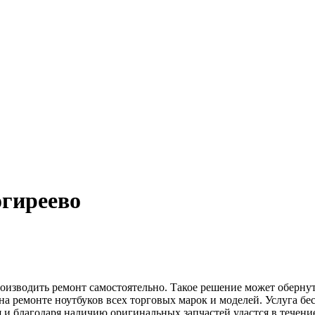
огиреево
производить ремонт самостоятельно. Такое решение может оберну
а ремонте ноутбуков всех торговых марок и моделей. Услуга бе
 благодаря наличию оригинальных запчастей удастся в течение