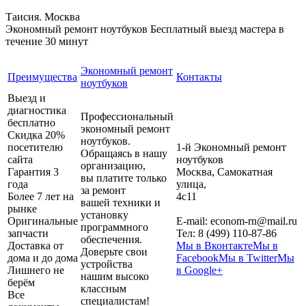
Таисия. Москва
Экономный ремонт ноутбуков
Бесплатный выезд мастера в
течение 30 минут
Экономный ремонт
Преимущества
Контакты
ноутбуков
Выезд и
диагностика
Профессиональный
бесплатно
экономный ремонт
Скидка 20%
ноутбуков.
посетителю
1-й Экономный ремонт
Обращаясь в нашу
сайта
ноутбуков
организацию,
Гарантия 3
Москва
,
Самокатная
вы платите только
года
улица,
за ремонт
Более 7 лет на
4с11
вашей техники и
рынке
установку
Оригинальные
E-mail:
econom-rn@mail.ru
программного
запчасти
Тел:
8 (499) 110-87-86
обеспечения.
Доставка от
Мы в Вконтакте
Мы в
Доверьте свои
дома и до дома
Facebook
Мы в Twitter
Мы
устройства
Лишнего не
в Google+
нашим высоко
берём
классным
Все
специалистам!