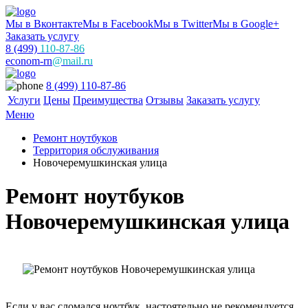
Мы в Вконтакте
Мы в Facebook
Мы в Twitter
Мы в Google+
Заказать услугу
8 (499)
110-87-86
econom-rn
@mail.ru
8 (499) 110-87-86
Услуги
Цены
Преимущества
Отзывы
Заказать услугу
Меню
Ремонт ноутбуков
Территория обслуживания
Новочеремушкинская улица
Ремонт ноутбуков
Новочеремушкинская улица
Если у вас сломался ноутбук, настоятельно не рекомендуется