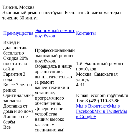
Таисия. Москва
Экономный ремонт ноутбуков
Бесплатный выезд мастера в
течение 30 минут
Экономный ремонт
Преимущества
Контакты
ноутбуков
Выезд и
диагностика
Профессиональный
бесплатно
экономный ремонт
Скидка 20%
ноутбуков.
посетителю
1-й Экономный ремонт
Обращаясь в нашу
сайта
ноутбуков
организацию,
Гарантия 3
Москва
,
Самокатная
вы платите только
года
улица,
за ремонт
Более 7 лет на
4с11
вашей техники и
рынке
установку
Оригинальные
E-mail:
econom-rn@mail.ru
программного
запчасти
Тел:
8 (499) 110-87-86
обеспечения.
Доставка от
Мы в Вконтакте
Мы в
Доверьте свои
дома и до дома
Facebook
Мы в Twitter
Мы
устройства
Лишнего не
в Google+
нашим высоко
берём
классным
Все
специалистам!