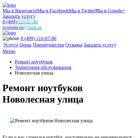
Мы в Вконтакте
Мы в Facebook
Мы в Twitter
Мы в Google+
Заказать услугу
8 (499)
110-87-86
econom-rn
@mail.ru
8 (499) 110-87-86
Услуги
Цены
Преимущества
Отзывы
Заказать услугу
Меню
Ремонт ноутбуков
Территория обслуживания
Новолесная улица
Ремонт ноутбуков
Новолесная улица
Если у вас сломался ноутбук, настоятельно не рекомендуется