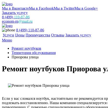
Мы в Вконтакте
Мы в Facebook
Мы в Twitter
Мы в Google+
Заказать услугу
8 (499)
110-87-86
econom-rn
@mail.ru
8 (499) 110-87-86
Услуги
Цены
Преимущества
Отзывы
Заказать услугу
Меню
Ремонт ноутбуков
Территория обслуживания
Приорова улица
Ремонт ноутбуков Приорова у
Если у вас сломался ноутбук, настоятельно не рекомендуется 
подлежать восстановлению. Наша компания специализируется н
первопричину. С помощью специализированного оборудования и