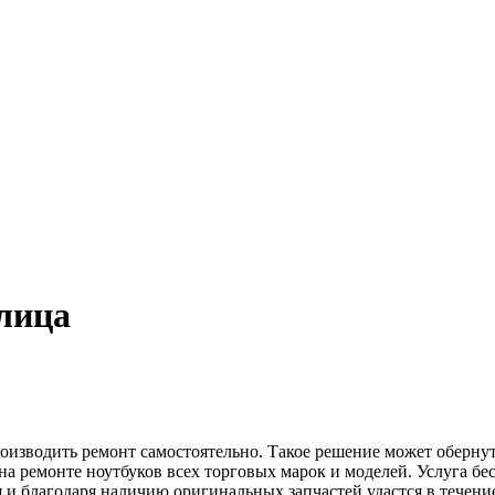
лица
производить ремонт самостоятельно. Такое решение может оберну
а ремонте ноутбуков всех торговых марок и моделей. Услуга бе
 благодаря наличию оригинальных запчастей удастся в течение