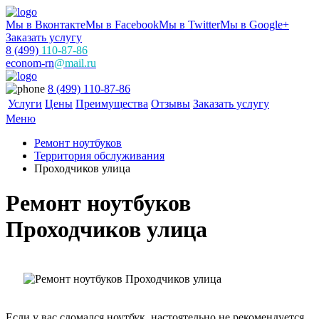
Мы в Вконтакте
Мы в Facebook
Мы в Twitter
Мы в Google+
Заказать услугу
8 (499)
110-87-86
econom-rn
@mail.ru
8 (499) 110-87-86
Услуги
Цены
Преимущества
Отзывы
Заказать услугу
Меню
Ремонт ноутбуков
Территория обслуживания
Проходчиков улица
Ремонт ноутбуков
Проходчиков улица
Если у вас сломался ноутбук, настоятельно не рекомендуется