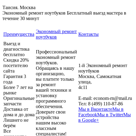
Таисия. Москва
Экономный ремонт ноутбуков
Бесплатный выезд мастера в
течение 30 минут
Экономный ремонт
Преимущества
Контакты
ноутбуков
Выезд и
диагностика
Профессиональный
бесплатно
экономный ремонт
Скидка 20%
ноутбуков.
посетителю
1-й Экономный ремонт
Обращаясь в нашу
сайта
ноутбуков
организацию,
Гарантия 3
Москва
,
Самокатная
вы платите только
года
улица,
за ремонт
Более 7 лет на
4с11
вашей техники и
рынке
установку
Оригинальные
E-mail:
econom-rn@mail.ru
программного
запчасти
Тел:
8 (499) 110-87-86
обеспечения.
Доставка от
Мы в Вконтакте
Мы в
Доверьте свои
дома и до дома
Facebook
Мы в Twitter
Мы
устройства
Лишнего не
в Google+
нашим высоко
берём
классным
Все
специалистам!