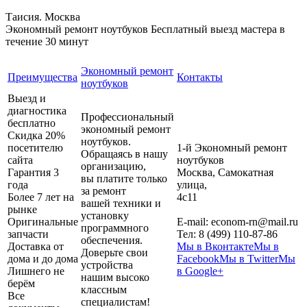
Таисия. Москва
Экономный ремонт ноутбуков
Бесплатный выезд мастера в
течение 30 минут
Экономный ремонт
Преимущества
Контакты
ноутбуков
Выезд и
диагностика
Профессиональный
бесплатно
экономный ремонт
Скидка 20%
ноутбуков.
посетителю
1-й Экономный ремонт
Обращаясь в нашу
сайта
ноутбуков
организацию,
Гарантия 3
Москва
,
Самокатная
вы платите только
года
улица,
за ремонт
Более 7 лет на
4с11
вашей техники и
рынке
установку
Оригинальные
E-mail:
econom-rn@mail.ru
программного
запчасти
Тел:
8 (499) 110-87-86
обеспечения.
Доставка от
Мы в Вконтакте
Мы в
Доверьте свои
дома и до дома
Facebook
Мы в Twitter
Мы
устройства
Лишнего не
в Google+
нашим высоко
берём
классным
Все
специалистам!