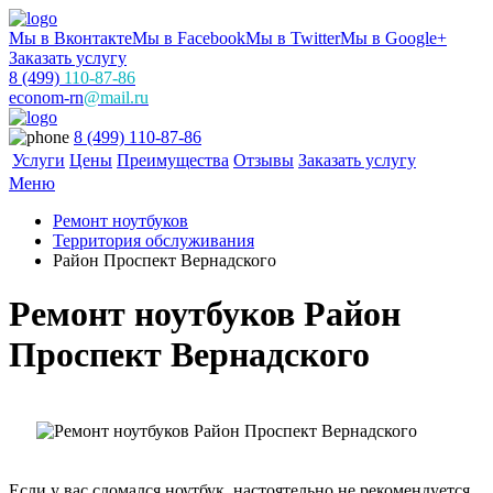
Мы в Вконтакте
Мы в Facebook
Мы в Twitter
Мы в Google+
Заказать услугу
8 (499)
110-87-86
econom-rn
@mail.ru
8 (499) 110-87-86
Услуги
Цены
Преимущества
Отзывы
Заказать услугу
Меню
Ремонт ноутбуков
Территория обслуживания
Район Проспект Вернадского
Ремонт ноутбуков Район
Проспект Вернадского
Если у вас сломался ноутбук, настоятельно не рекомендуется