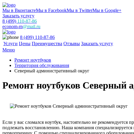
Мы в Вконтакте
Мы в Facebook
Мы в Twitter
Мы в Google+
Заказать услугу
8 (499)
110-87-86
econom-rn
@mail.ru
8 (499) 110-87-86
Услуги
Цены
Преимущества
Отзывы
Заказать услугу
Меню
Ремонт ноутбуков
Территория обслуживания
Северный административный округ
Ремонт ноутбуков Северный 
Если у вас сломался ноутбук, настоятельно не рекомендуется 
подлежать восстановлению. Наша компания специализируется н
первопричину. С помощью специализированного оборудования и