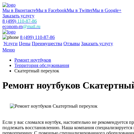
Мы в Вконтакте
Мы в Facebook
Мы в Twitter
Мы в Google+
Заказать услугу
8 (499)
110-87-86
econom-rn
@mail.ru
8 (499) 110-87-86
Услуги
Цены
Преимущества
Отзывы
Заказать услугу
Меню
Ремонт ноутбуков
Территория обслуживания
Скатертный переулок
Ремонт ноутбуков Скатертны
Если у вас сломался ноутбук, настоятельно не рекомендуется 
подлежать восстановлению. Наша компания специализируется н
первопричину. С помощью специализированного оборудования и