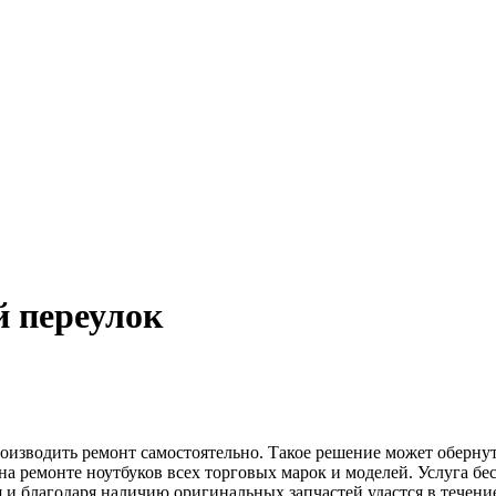
й переулок
производить ремонт самостоятельно. Такое решение может оберну
а ремонте ноутбуков всех торговых марок и моделей. Услуга бе
 благодаря наличию оригинальных запчастей удастся в течение