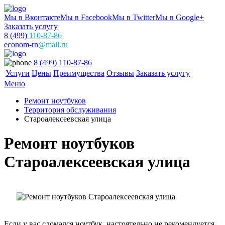
Мы в Вконтакте
Мы в Facebook
Мы в Twitter
Мы в Google+
Заказать услугу
8 (499)
110-87-86
econom-rn
@mail.ru
8 (499) 110-87-86
Услуги
Цены
Преимущества
Отзывы
Заказать услугу
Меню
Ремонт ноутбуков
Территория обслуживания
Староалексеевская улица
Ремонт ноутбуков
Староалексеевская улица
Если у вас сломался ноутбук, настоятельно не рекомендуется