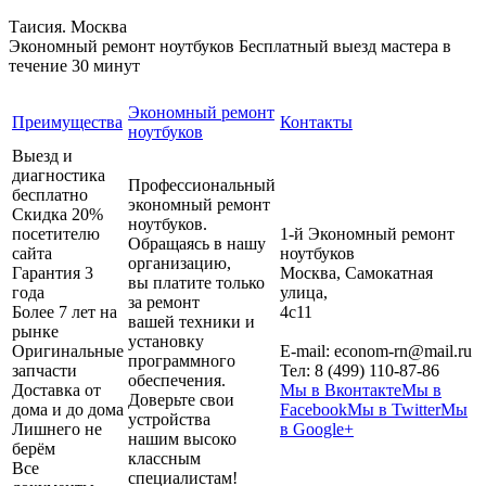
Таисия. Москва
Экономный ремонт ноутбуков
Бесплатный выезд мастера в
течение 30 минут
Экономный ремонт
Преимущества
Контакты
ноутбуков
Выезд и
диагностика
Профессиональный
бесплатно
экономный ремонт
Скидка 20%
ноутбуков.
посетителю
1-й Экономный ремонт
Обращаясь в нашу
сайта
ноутбуков
организацию,
Гарантия 3
Москва
,
Самокатная
вы платите только
года
улица,
за ремонт
Более 7 лет на
4с11
вашей техники и
рынке
установку
Оригинальные
E-mail:
econom-rn@mail.ru
программного
запчасти
Тел:
8 (499) 110-87-86
обеспечения.
Доставка от
Мы в Вконтакте
Мы в
Доверьте свои
дома и до дома
Facebook
Мы в Twitter
Мы
устройства
Лишнего не
в Google+
нашим высоко
берём
классным
Все
специалистам!