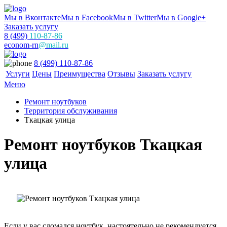
Мы в Вконтакте
Мы в Facebook
Мы в Twitter
Мы в Google+
Заказать услугу
8 (499)
110-87-86
econom-rn
@mail.ru
8 (499) 110-87-86
Услуги
Цены
Преимущества
Отзывы
Заказать услугу
Меню
Ремонт ноутбуков
Территория обслуживания
Ткацкая улица
Ремонт ноутбуков Ткацкая
улица
Если у вас сломался ноутбук, настоятельно не рекомендуется