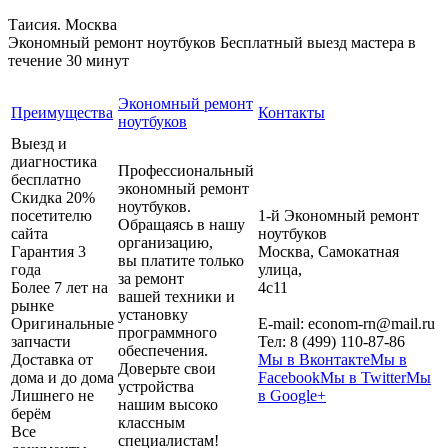
Таисия. Москва
Экономный ремонт ноутбуков
Бесплатный выезд мастера в
течение 30 минут
Экономный ремонт
Преимущества
Контакты
ноутбуков
Выезд и
диагностика
Профессиональный
бесплатно
экономный ремонт
Скидка 20%
ноутбуков.
посетителю
1-й Экономный ремонт
Обращаясь в нашу
сайта
ноутбуков
организацию,
Гарантия 3
Москва
,
Самокатная
вы платите только
года
улица,
за ремонт
Более 7 лет на
4с11
вашей техники и
рынке
установку
Оригинальные
E-mail:
econom-rn@mail.ru
программного
запчасти
Тел:
8 (499) 110-87-86
обеспечения.
Доставка от
Мы в Вконтакте
Мы в
Доверьте свои
дома и до дома
Facebook
Мы в Twitter
Мы
устройства
Лишнего не
в Google+
нашим высоко
берём
классным
Все
специалистам!