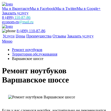
Мы в Вконтакте
Мы в Facebook
Мы в Twitter
Мы в Google+
Заказать услугу
8 (499)
110-87-86
econom-rn
@mail.ru
8 (499) 110-87-86
Услуги
Цены
Преимущества
Отзывы
Заказать услугу
Меню
Ремонт ноутбуков
Территория обслуживания
Варшавское шоссе
Ремонт ноутбуков
Варшавское шоссе
Если у вас сломался ноутбук, настоятельно не рекомендуется