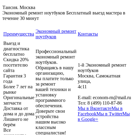
Таисия. Москва
Экономный ремонт ноутбуков
Бесплатный выезд мастера в
течение 30 минут
Экономный ремонт
Преимущества
Контакты
ноутбуков
Выезд и
диагностика
Профессиональный
бесплатно
экономный ремонт
Скидка 20%
ноутбуков.
посетителю
1-й Экономный ремонт
Обращаясь в нашу
сайта
ноутбуков
организацию,
Гарантия 3
Москва
,
Самокатная
вы платите только
года
улица,
за ремонт
Более 7 лет на
4с11
вашей техники и
рынке
установку
Оригинальные
E-mail:
econom-rn@mail.ru
программного
запчасти
Тел:
8 (499) 110-87-86
обеспечения.
Доставка от
Мы в Вконтакте
Мы в
Доверьте свои
дома и до дома
Facebook
Мы в Twitter
Мы
устройства
Лишнего не
в Google+
нашим высоко
берём
классным
Все
специалистам!