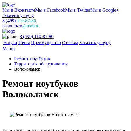
Мы в Вконтакте
Мы в Facebook
Мы в Twitter
Мы в Google+
Заказать услугу
8 (499)
110-87-86
econom-rn
@mail.ru
8 (499) 110-87-86
Услуги
Цены
Преимущества
Отзывы
Заказать услугу
Меню
Ремонт ноутбуков
Территория обслуживания
Волоколамск
Ремонт ноутбуков
Волоколамск
Если у вас сломался ноутбук, настоятельно не рекомендуется