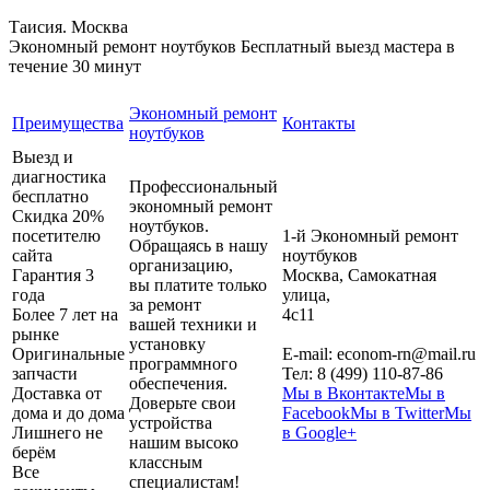
Таисия. Москва
Экономный ремонт ноутбуков
Бесплатный выезд мастера в
течение 30 минут
Экономный ремонт
Преимущества
Контакты
ноутбуков
Выезд и
диагностика
Профессиональный
бесплатно
экономный ремонт
Скидка 20%
ноутбуков.
посетителю
1-й Экономный ремонт
Обращаясь в нашу
сайта
ноутбуков
организацию,
Гарантия 3
Москва
,
Самокатная
вы платите только
года
улица,
за ремонт
Более 7 лет на
4с11
вашей техники и
рынке
установку
Оригинальные
E-mail:
econom-rn@mail.ru
программного
запчасти
Тел:
8 (499) 110-87-86
обеспечения.
Доставка от
Мы в Вконтакте
Мы в
Доверьте свои
дома и до дома
Facebook
Мы в Twitter
Мы
устройства
Лишнего не
в Google+
нашим высоко
берём
классным
Все
специалистам!